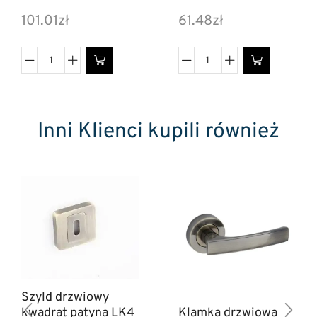
101.01
zł
61.48
zł
Inni Klienci kupili również
Szyld drzwiowy
kwadrat patyna LK4
Klamka drzwiowa