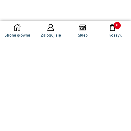
0
DODAJ DO KOSZYKA
Strona główna
Zaloguj się
Sklep
Koszyk
Naszym codziennym zadaniem jest
zwracanie szczególnej uwagi na detale. To w
nich drzemie sekret funkcjonalności oraz
harmonia piękna. Dzięki temu, iż udaje nam
się wprowadzić do oferty sprzedaży
nowoczesne i ergonomiczne w swym