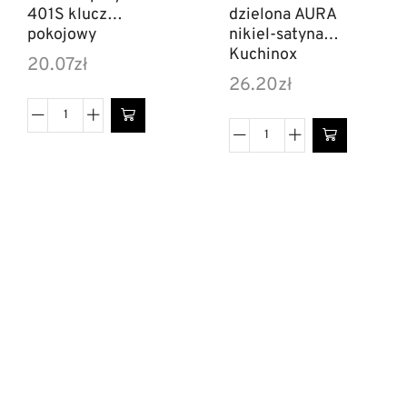
401S klucz
dzielona AURA
pokojowy
nikiel-satyna
Kuchinox
20.07
zł
26.20
zł