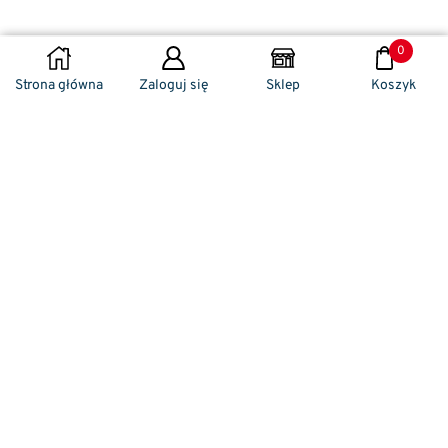
0
DODAJ DO KOSZYKA
Strona główna
Zaloguj się
Sklep
Koszyk
Naszym codziennym zadaniem jest
zwracanie szczególnej uwagi na detale. To w
nich drzemie sekret funkcjonalności oraz
harmonia piękna. Dzięki temu, iż udaje nam
się wprowadzić do oferty sprzedaży
nowoczesne i ergonomiczne w swym
kształcie klamki drzwiowe, jak również
zróżnicowane w swej stylistyce uchwyty