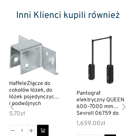
Inni Klienci kupili również
HaffeleZłącze do
cokołów łóżek, do
Pantograf
łóżek pojedynczych
elektryczny QUEEN
i podwójnych
600–7000 mm
273.07.946
Sevroll 06759 do
5.70
zł
szafy garderoby
1,659.00
zł