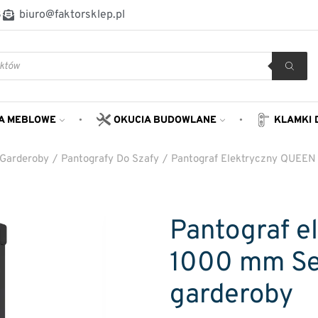
8
biuro@faktorsklep.pl
A MEBLOWE
OKUCIA BUDOWLANE
KLAMKI 
Garderoby
/
Pantografy Do Szafy
/
Pantograf Elektryczny QUEEN
Pantograf 
1000 mm Sev
garderoby