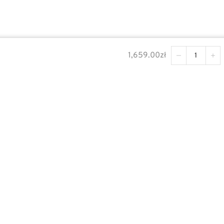
1,659.00
zł