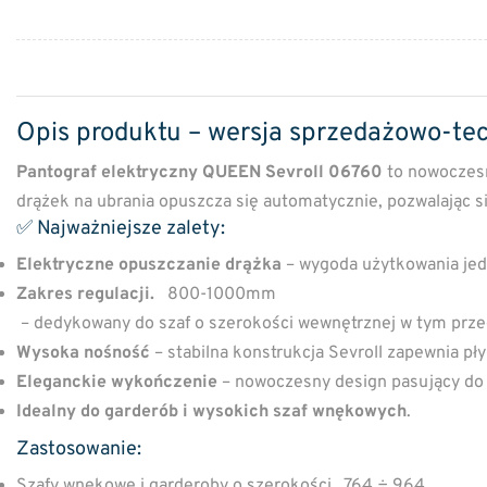
Opis produktu – wersja sprzedażowo-te
Pantograf elektryczny QUEEN Sevroll 06760
to nowoczesn
drążek na ubrania opuszcza się automatycznie, pozwalając s
✅ Najważniejsze zalety:
Elektryczne opuszczanie drążka
– wygoda użytkowania jed
Zakres regulacji.
800-1000mm
– dedykowany do szaf o szerokości wewnętrznej w tym przed
Wysoka nośność
– stabilna konstrukcja Sevroll zapewnia pły
Eleganckie wykończenie
– nowoczesny design pasujący d
Idealny do garderób i wysokich szaf wnękowych
.
Zastosowanie:
Szafy wnękowe i garderoby o szerokości. 764 ÷ 964