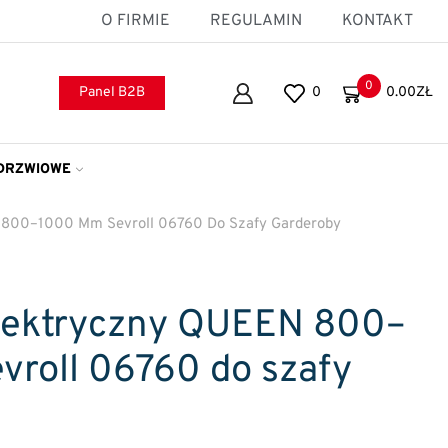
O FIRMIE
REGULAMIN
KONTAKT
0
Panel B2B
0
0.00
ZŁ
DRZWIOWE
 800–1000 Mm Sevroll 06760 Do Szafy Garderoby
elektryczny QUEEN 800–
roll 06760 do szafy