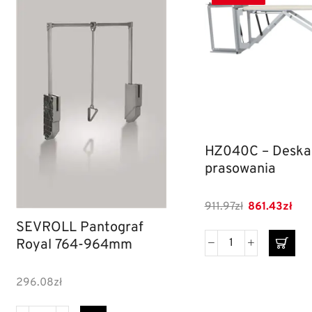
HZ040C – Deska
prasowania
911.97
zł
861.43
zł
SEVROLL Pantograf
Royal 764-964mm
296.08
zł