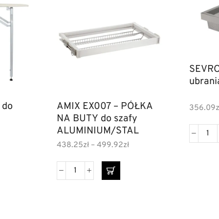
SEVRO
ubrani
 do
AMIX EX007 – PÓŁKA
356.09
z
NA BUTY do szafy
ALUMINIUM/STAL
438.25
zł
–
499.92
zł