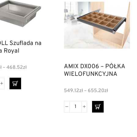
LL Szuflada na
a Royal
AMIX DX006 – PÓŁKA
ł
–
468.52
zł
WIELOFUNKCYJNA
549.12
zł
–
655.20
zł