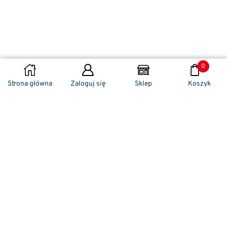
0
WYBIERZ OPCJE
Strona główna
Zaloguj się
Sklep
Koszyk
Naszym codziennym zadaniem jest
zwracanie szczególnej uwagi na detale. To w
nich drzemie sekret funkcjonalności oraz
harmonia piękna. Dzięki temu, iż udaje nam
się wprowadzić do oferty sprzedaży