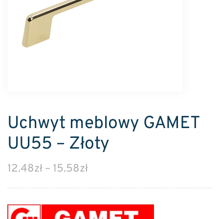
Uchwyt meblowy GAMET
UU55 – Złoty
12.48
zł
–
15.58
zł