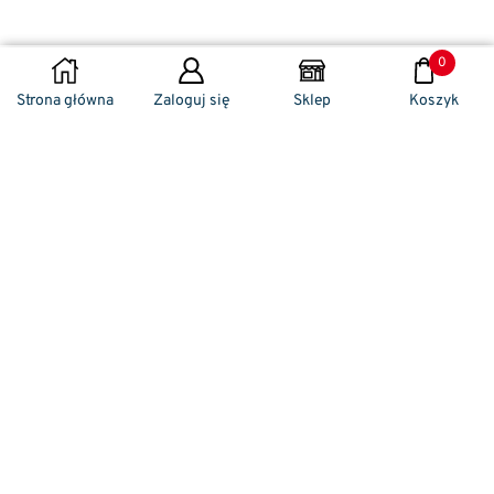
0
DODAJ DO KOSZYKA
Strona główna
Zaloguj się
Sklep
Koszyk
Naszym codziennym zadaniem jest
zwracanie szczególnej uwagi na detale. To w
nich drzemie sekret funkcjonalności oraz
harmonia piękna. Dzięki temu, iż udaje nam
się wprowadzić do oferty sprzedaży
nowoczesne i ergonomiczne w swym
kształcie klamki drzwiowe, jak również