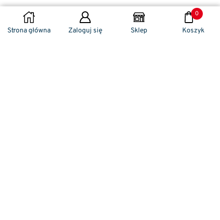
0
DODAJ DO KOSZYKA
Strona główna
Zaloguj się
Sklep
Koszyk
Naszym codziennym zadaniem jest
zwracanie szczególnej uwagi na detale. To w
nich drzemie sekret funkcjonalności oraz
harmonia piękna. Dzięki temu, iż udaje nam
się wprowadzić do oferty sprzedaży
nowoczesne i ergonomiczne w swym
kształcie klamki drzwiowe, jak również
zróżnicowane w swej stylistyce uchwyty
meblowe – jesteśmy w stanie zaproponować