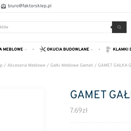
8
biuro@faktorsklep.pl
A MEBLOWE
OKUCIA BUDOWLANE
KLAMKI 
ep
/
Akcesoria Meblowe
/
Gałki Meblowe Gamet
/
GAMET GAŁKA G
GAMET GAŁ
7.69
zł