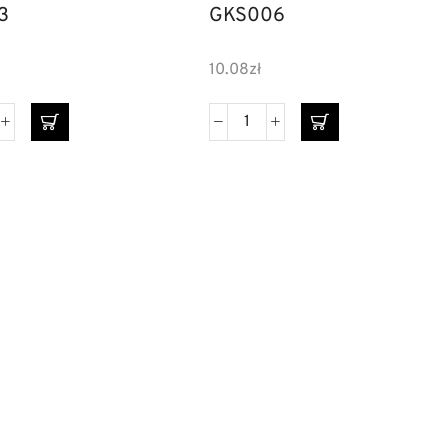
3
GKS006
10.08
zł
ki dzielone
Szyldy do drzwi
esoria meblowe
Szuflady