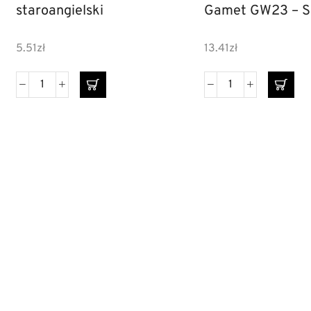
staroangielski
Gamet GW23 – 
5.51
zł
13.41
zł
DANE
INF
Ko
FIRMY
HENRYK
Mo
ko
NOWAK