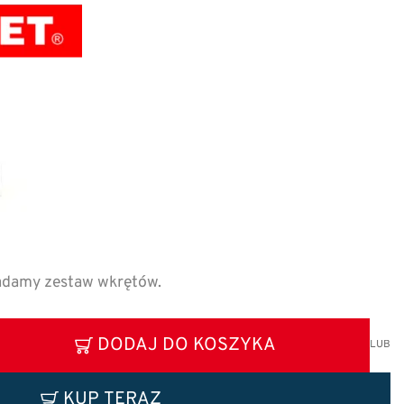
adamy zestaw wkrętów.
DODAJ DO KOSZYKA
LUB
KUP TERAZ