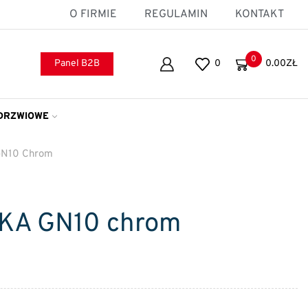
O FIRMIE
REGULAMIN
KONTAKT
0
Panel B2B
0
0.00
ZŁ
DRZWIOWE
N10 Chrom
KA GN10 chrom