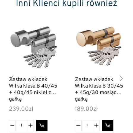
Inni Klienci kupili również
Zestaw wkładek
Zestaw wkładek
Wilka klasa B 40/45
Wilka klasa B 30/45
+ 40g/45 nikiel z
+ 45g/30 mosiądz z
gałką
gałką
239.00
zł
189.00
zł