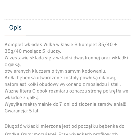
Opis
Komplet wkładek Wilka w klasie B komplet 35/40 +
35g/40 mosiądz 5 kluczy.
W zestawie składa się z wkładki dwustronnej oraz wkładki
z gałką,
otwieranych kluczem o tym samym kodowaniu.
Kołki bębenka utwardzone zostały powłoką niklową,
natomiast kołki obudowy wykonano z mosiądzu i stali.
Ważne litera G obok rozmiaru oznacza stronę pokrętła we
wkładce z gałką.
Wysyłka maksymalnie do 7 dni od złożenia zamówienia!!!
Gwarancja:
5 lat
Długość wkładki mierzona jest od początku bębenka do
środka śruby mocującej. Przy wkładkach profilowych