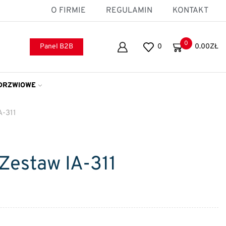
O FIRMIE
REGULAMIN
KONTAKT
0
Panel B2B
0
0.00
ZŁ
DRZWIOWE
A-311
Zestaw IA-311