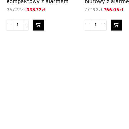
kompaktowy z alarmem
biurowy z alarm
367.22
zł
338.72
zł
777.92
zł
766.06
zł
DANE
INF
Ko
FIRMY
HENRYK
Mo
ko
NOWAK
Naszym codziennym zadaniem
FAKTOR
O f
jest zwracanie szczególnej uwagi