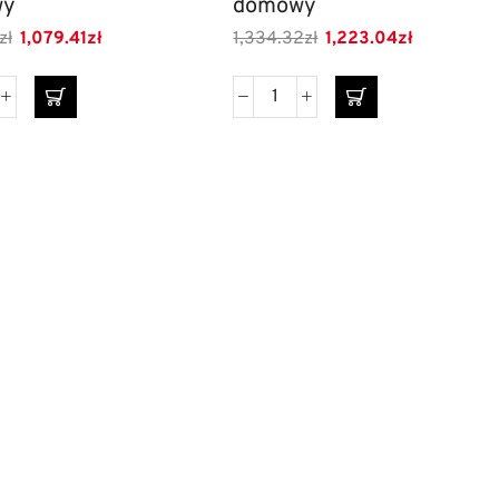
wy
domowy
zł
1,079.41
zł
1,334.32
zł
1,223.04
zł
ki dzielone
Szyldy do drzwi
esoria meblowe
Szuflady
YALE