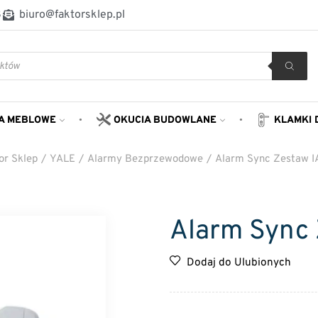
8
biuro@faktorsklep.pl
A MEBLOWE
OKUCIA BUDOWLANE
KLAMKI 
or Sklep
/
YALE
/
Alarmy Bezprzewodowe
/
Alarm Sync Zestaw I
Alarm Sync 
Dodaj do Ulubionych