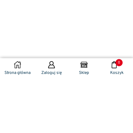
0
DODAJ DO KOSZYKA
Strona główna
Zaloguj się
Sklep
Koszyk
Naszym codziennym zadaniem jest