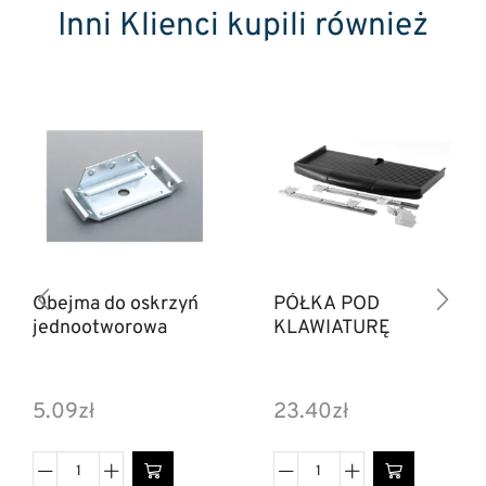
Inni Klienci kupili również
Obejma do oskrzyń
PÓŁKA POD
jednootworowa
KLAWIATURĘ
5.09
zł
23.40
zł