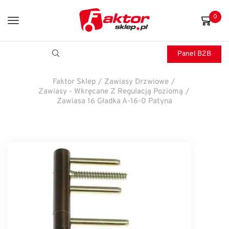
0
Panel B2B
Faktor Sklep
/
Zawiasy Drzwiowe
/
Zawiasy - Wkręcane Z Regulacją Poziomą
/
Zawiasa 16 Gładka A-16-0 Patyna