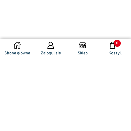
0
DODAJ DO KOSZYKA
Strona główna
Zaloguj się
Sklep
Koszyk
Naszym codziennym zadaniem jest
zwracanie szczególnej uwagi na detale. To w
nich drzemie sekret funkcjonalności oraz
harmonia piękna. Dzięki temu, iż udaje nam