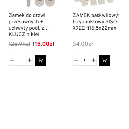
Zamek do drzwi
ZAMEK baskwilowy
przesuwnych +
trzypunktowy SISO
uchwyty podł. z
X922 fi16,5x22mm
KLUCZ nikiel
szczotkowany mat
125.99
zł
115.00
zł
34.00
zł