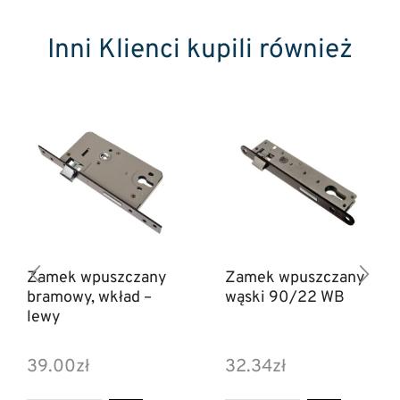
Inni Klienci kupili również
Zamek wpuszczany
Zamek wpuszczany
bramowy, wkład –
wąski 90/22 WB
lewy
39.00
zł
32.34
zł