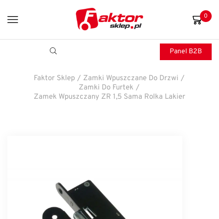
0
Panel B2B
Faktor Sklep
/
Zamki Wpuszczane Do Drzwi
/
Zamki Do Furtek
/
Zamek Wpuszczany ZR 1,5 Sama Rolka Lakier