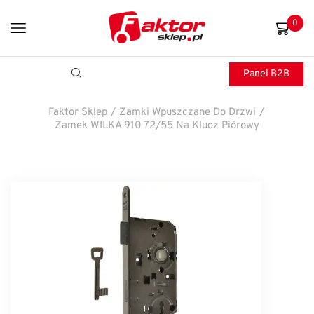
0
Panel B2B
Faktor Sklep
/
Zamki Wpuszczane Do Drzwi
/
Zamek WILKA 910 72/55 Na Klucz Piórowy