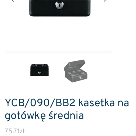
YCB/090/BB2 kasetka na
gotówkę średnia
75.71
zł