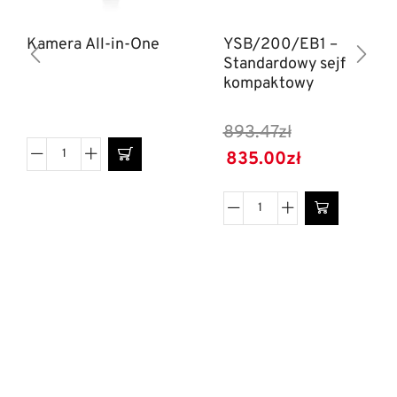
Kamera All-in-One
YSB/200/EB1 –
Standardowy sejf
kompaktowy
893.47
zł
835.00
zł