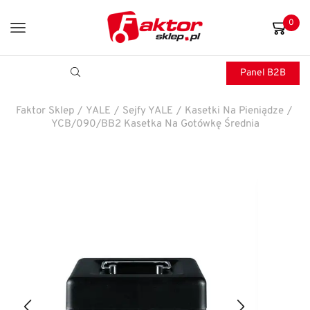
0
Panel B2B
Faktor Sklep
/
YALE
/
Sejfy YALE
/
Kasetki Na Pieniądze
/
YCB/090/BB2 Kasetka Na Gotówkę Średnia