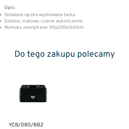
Opis:
Składana rączka wyjmowana tacka
Solidne, matowe, czarne wykończenie
Wymiary zewnętrzne: 90x200x160mm
Do tego zakupu polecamy
YCB/080/BB2