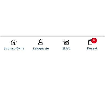
0
DODAJ DO KOSZYKA
Strona główna
Zaloguj się
Sklep
Koszyk
Naszym codziennym zadaniem jest
zwracanie szczególnej uwagi na detale. To w
nich drzemie sekret funkcjonalności oraz