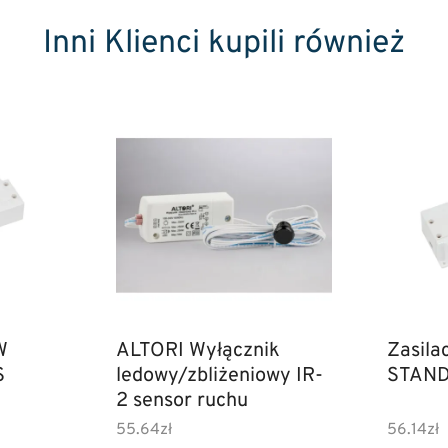
Inni Klienci kupili również
W
ALTORI Wyłącznik
Zasila
S
ledowy/zbliżeniowy IR-
STAND
2 sensor ruchu
55.64
zł
56.14
zł