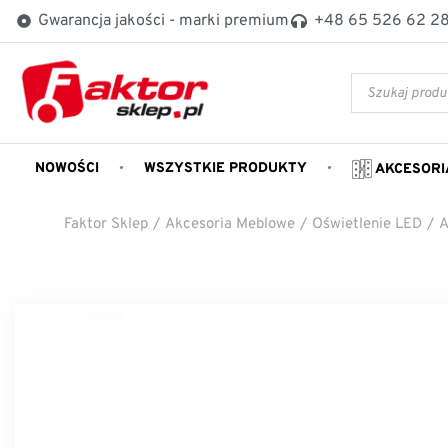
Gwarancja jakości - marki premium
+48 65 526 62 2
NOWOŚCI
WSZYSTKIE PRODUKTY
AKCESORI
Faktor Sklep
/
Akcesoria Meblowe
/
Oświetlenie LED
/
A