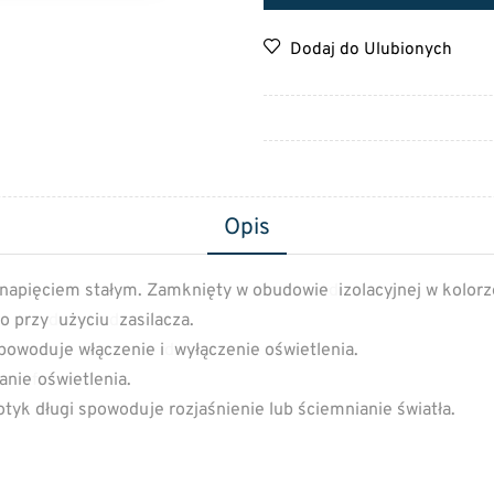
Dodaj do Ulubionych
Opis
y napięciem stałym. Zamknięty w obudowie
d
izolacyjnej w kolorz
o przy
d
użyciu
d
zasilacza.
powoduje włączenie i
d
wyłączenie oświetlenia.
ianie
f
oświetlenia.
tyk długi spowoduje rozjaśnienie lub ściemnianie światła.