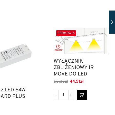
PROMOCJA
WYŁĄCZNIK
ZBLIŻENIOWY IR
MOVE DO LED
53.35
zł
44.51
zł
cz LED 54W
ARD PLUS