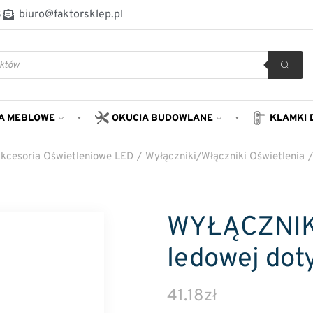
8
biuro@faktorsklep.pl
A MEBLOWE
OKUCIA BUDOWLANE
KLAMKI 
kcesoria Oświetleniowe LED
/
Wyłączniki/Włączniki Oświetlenia
WYŁĄCZNIK
ledowej dot
41.18
zł