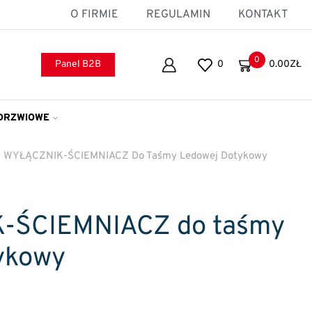
O FIRMIE
REGULAMIN
KONTAKT
0
Panel B2B
0
0.00
ZŁ
DRZWIOWE
/
WYŁĄCZNIK-ŚCIEMNIACZ Do Taśmy Ledowej Dotykowy
-ŚCIEMNIACZ do taśmy
ykowy