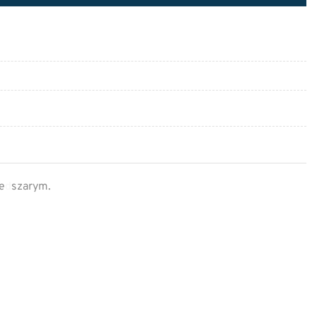
e
d
szarym.