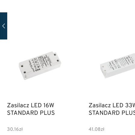
Zasilacz LED 16W
Zasilacz LED 33
STANDARD PLUS
STANDARD PLU
30.16
zł
41.08
zł