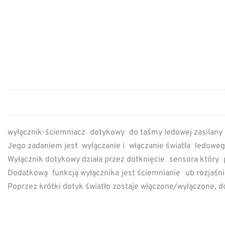
wyłącznik-ściemniacz
g
dotykowy
d
do taśmy ledowej zasilan
Jego zadaniem jest wyłączanie i
d
włączanie światła
d
ledoweg
Wyłącznik dotykowy działa przez dotknięcie
d
sensora który
d
Dodatkową
d
funkcją wyłącznika
f
jest ściemnianie
f
lub rozjaśn
Poprzez krótki dotyk światło zostaje włączone/wyłączone, do