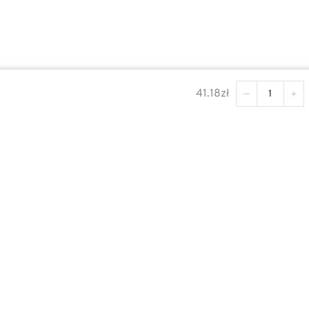
41.18
zł