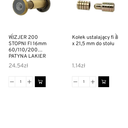
WIZJER 200
Kołek ustalający fi 8
STOPNI FI 16mm
x 21,5 mm do stołu
60/110/200
PATYNA LAKIER
24.54
zł
1.14
zł