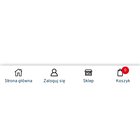
0
DODAJ DO KOSZYKA
Strona główna
Zaloguj się
Sklep
Koszyk
Naszym codziennym zadaniem jest