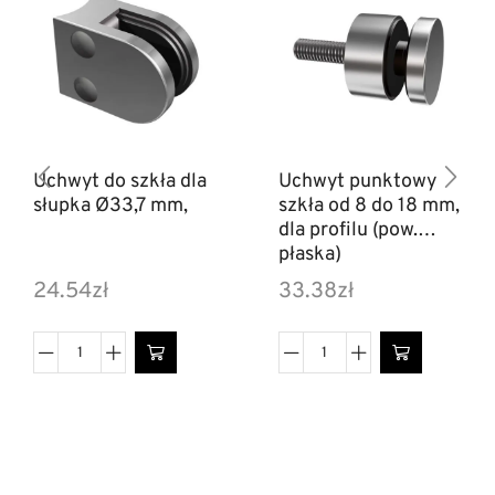
Uchwyt do szkła dla
Uchwyt punktowy
słupka Ø33,7 mm,
szkła od 8 do 18 mm,
dla profilu (pow.
płaska)
24.54
zł
33.38
zł