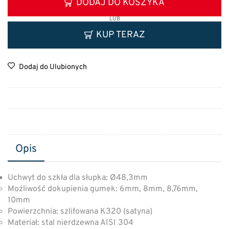
DODAJ DO KOSZYKA
LUB
KUP TERAZ
Dodaj do Ulubionych
Opis
Uchwyt do szkła dla słupka: Ø48,3mm
Możliwość dokupienia gumek: 6mm, 8mm, 8,76mm,
10mm
Powierzchnia: szlifowana K320 (satyna)
Materiał: stal nierdzewna AISI 304