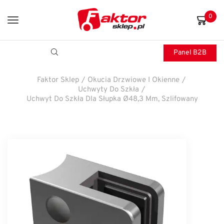
0
Panel B2B
Faktor Sklep
/
Okucia Drzwiowe I Okienne
/
Uchwyty Do Szkła
/
Uchwyt Do Szkła Dla Słupka Ø48,3 Mm, Szlifowany