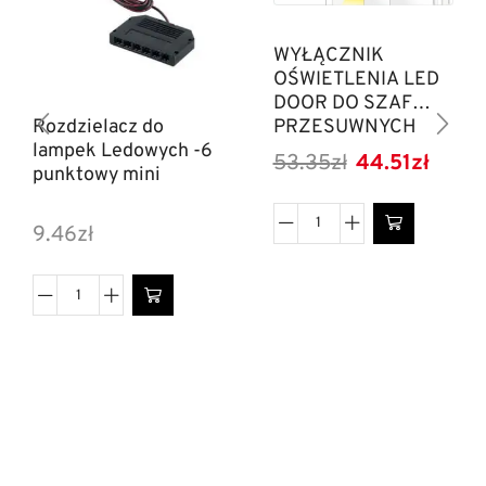
WYŁĄCZNIK
OŚWIETLENIA LED
DOOR DO SZAF
PRZESUWNYCH
Rozdzielacz do
lampek Ledowych -6
53.35
zł
44.51
zł
punktowy mini
9.46
zł