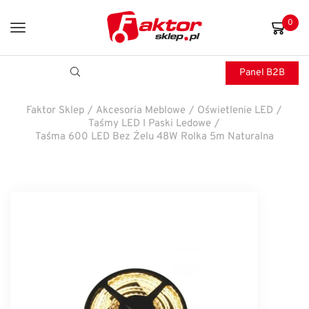
0
Panel B2B
Faktor Sklep
/
Akcesoria Meblowe
/
Oświetlenie LED
/
Taśmy LED I Paski Ledowe
/
Taśma 600 LED Bez Żelu 48W Rolka 5m Naturalna