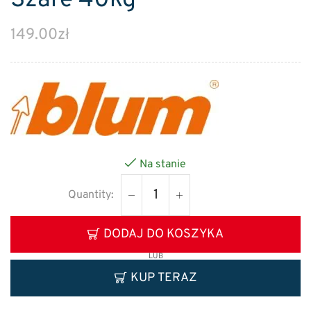
Szare 40kg
149.00
zł
Na stanie
DODAJ DO KOSZYKA
LUB
KUP TERAZ