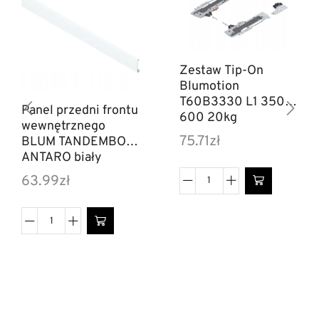
Zestaw Tip-On
Blumotion
T60B3330 L1 350-
Panel przedni frontu
600 20kg
wewnętrznego
75.71
zł
BLUM TANDEMBOX
ANTARO biały
63.99
zł