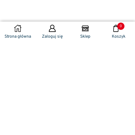
0
DODAJ DO KOSZYKA
Strona główna
Zaloguj się
Sklep
Koszyk
Naszym codziennym zadaniem jest
zwracanie szczególnej uwagi na detale. To w
nich drzemie sekret funkcjonalności oraz
harmonia piękna. Dzięki temu, iż udaje nam
się wprowadzić do oferty sprzedaży
nowoczesne i ergonomiczne w swym