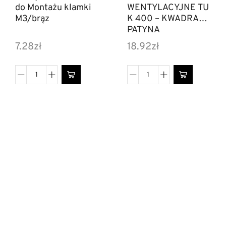
do Montażu klamki
WENTYLACYJNE TU
M3/brąz
K 400 – KWADRAT
PATYNA
7.28
zł
18.92
zł