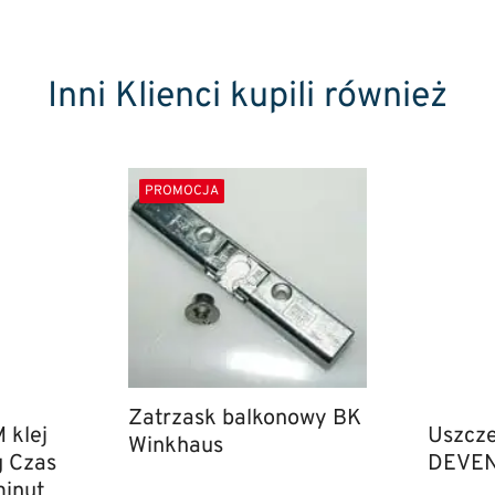
Inni Klienci kupili również
PROMOCJA
Zatrzask balkonowy BK
klej
Uszcze
Winkhaus
g Czas
DEVEN
minut