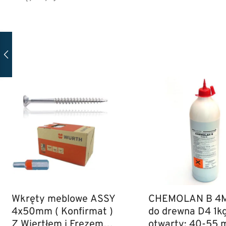
Wkręty meblowe ASSY
CHEMOLAN B 4M 
4x50mm ( Konfirmat )
do drewna D4 1k
Z Wiertłem i Frezem
otwarty: 40-55 