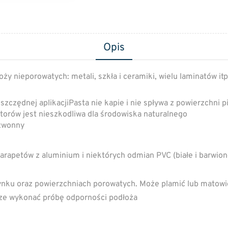
Opis
y nieporowatych: metali, szkła i ceramiki, wielu laminatów itp
zczędnej aplikacjiPasta nie kapie i nie spływa z powierzchni 
atorów jest nieszkodliwa dla środowiska naturalnego
ezwonny
parapetów z aluminium i niektórych odmian PVC (białe i barwion
nku oraz powierzchniach porowatych. Może plamić lub matowić
sze wykonać próbę odporności podłoża