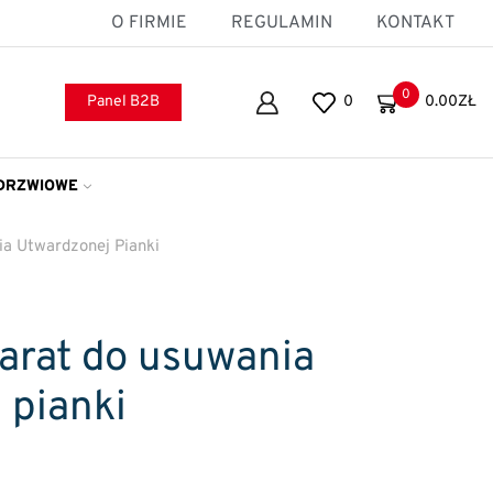
O FIRMIE
REGULAMIN
KONTAKT
0
Panel B2B
0
0.00
ZŁ
DRZWIOWE
ia Utwardzonej Pianki
arat do usuwania
 pianki