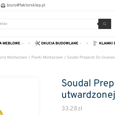
8
biuro@faktorsklep.pl
A MEBLOWE
OKUCIA BUDOWLANE
KLAMKI 
oria Montażowe
/
Pianki Montażowe
/
Soudal Preparat Do Usuwan
Soudal Prep
utwardzonej
33.28
zł