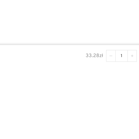
33.28
zł