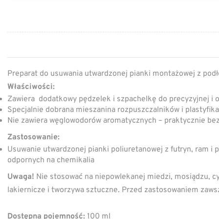
Preparat do usuwania utwardzonej pianki montażowej z podłoż
Właściwości:
Zawiera dodatkowy pędzelek i szpachelkę do precyzyjnej i os
Specjalnie dobrana mieszanina rozpuszczalników i plastyfik
Nie zawiera węglowodorów aromatycznych – praktycznie b
Zastosowanie:
Usuwanie utwardzonej pianki poliuretanowej z futryn, ram i 
odpornych na chemikalia
Uwaga!
Nie stosować na niepowlekanej miedzi, mosiądzu, cy
lakiernicze i tworzywa sztuczne. Przed zastosowaniem zaw
Dostępna pojemność:
100 ml