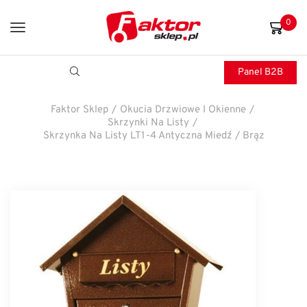
0
Panel B2B
Faktor Sklep
/
Okucia Drzwiowe I Okienne
/
Skrzynki Na Listy
/
Skrzynka Na Listy LT1-4 Antyczna Miedź / Brąz