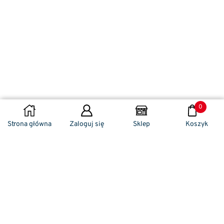
0
DODAJ DO KOSZYKA
Strona główna
Zaloguj się
Sklep
Koszyk
Naszym codziennym zadaniem jest