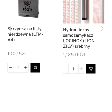
Skrzynka na listy,
Hydrauliczny
nierdzewna (LTM-
samozamykacz
A4)
LOCINOX (LION-
ZILV) srebrny
100.15
zł
1,125.00
zł