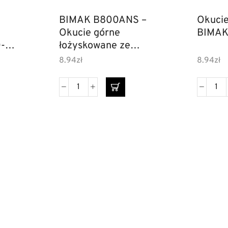
BIMAK B800ANS –
Okucie
Okucie górne
-
łożyskowane ze
sprężyną
8.94
zł
8.94
zł
ORMACJE
WYSYŁKA
Klamki do drzwi
Klam
ntakt
Paczki na