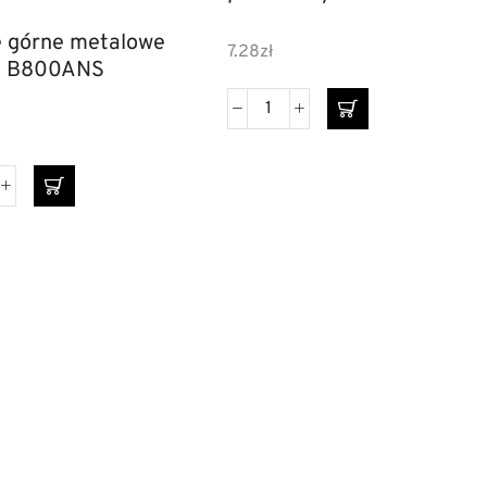
 górne metalowe
7.28
zł
BIMAK B800ANS
ki dzielone
Szyldy do drzwi