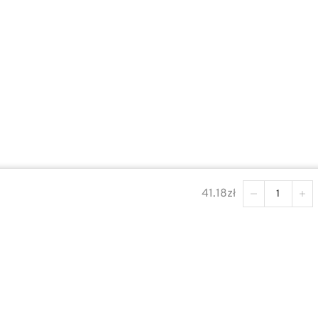
41.18
zł