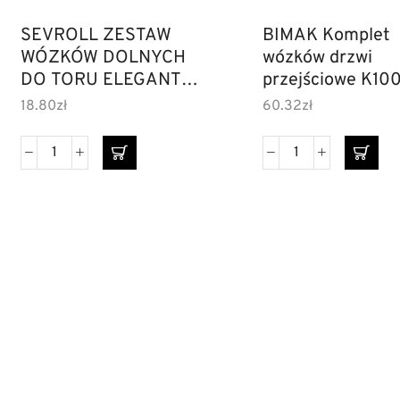
SEVROLL ZESTAW
BIMAK Komplet
WÓZKÓW DOLNYCH
wózków drzwi
DO TORU ELEGANT
przejściowe K100
WD18V HI-TEC
KANON
18.80
zł
60.32
zł
DANE
INF
Ko
FIRMY