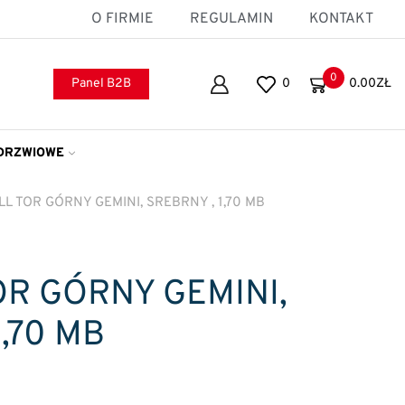
O FIRMIE
REGULAMIN
KONTAKT
0
Panel B2B
0
0.00
ZŁ
DRZWIOWE
L TOR GÓRNY GEMINI, SREBRNY , 1,70 MB
OR GÓRNY GEMINI,
1,70 MB