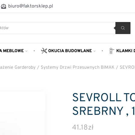
8
biuro@faktorsklep.pl
A MEBLOWE
OKUCIA BUDOWLANE
KLAMKI 
ażenie Garderoby
/
Systemy Drzwi Przesuwnych BIMAK
/
SEVROL
SEVROLL T
SREBRNY , 
41.18
zł