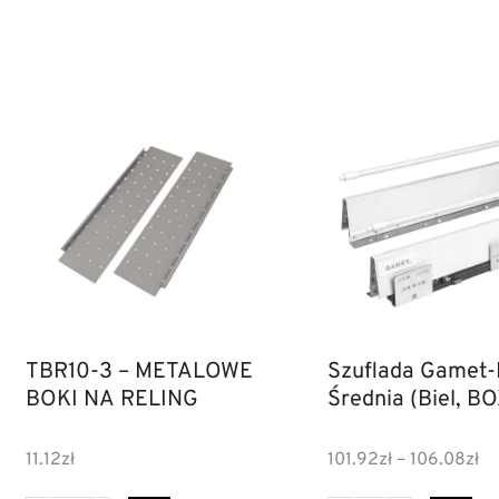
TBR10-3 – METALOWE
Szuflada Gamet-
BOKI NA RELING
Średnia (Biel, B
11.12
zł
101.92
zł
–
106.08
zł