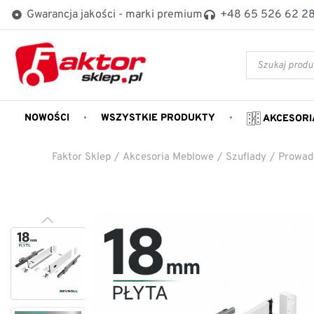
Gwarancja jakości - marki premium
+48 65 526 62 2
NOWOŚCI
WSZYSTKIE PRODUKTY
AKCESORI
Faktor Sklep
/
Akcesoria Meblowe
/
Szuflady
/
Prowad