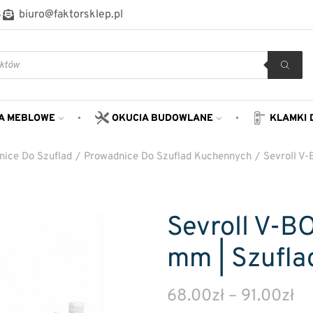
8
biuro@faktorsklep.pl
A MEBLOWE
OKUCIA BUDOWLANE
KLAMKI 
nice Do Szuflad
/
Prowadnice Do Szuflad Kuchennych
/
Sevroll V-
Sevroll V-BO
mm | Szufla
68.00
zł
–
91.00
zł