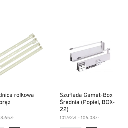
nica rolkowa
Szuflada Gamet-Box
 brąz
Średnia (Popiel, BOX-
22)
8.65
zł
101.92
zł
–
106.08
zł