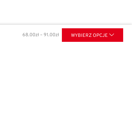
68.00
zł
–
91.00
zł
WYBIERZ OPCJE