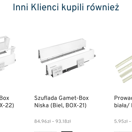
Inni Klienci kupili również
Box
Szuflada Gamet-Box
Prowad
OX-22)
Niska (Biel, BOX-21)
biała/
84.96
zł
–
93.18
zł
5.95
zł
–