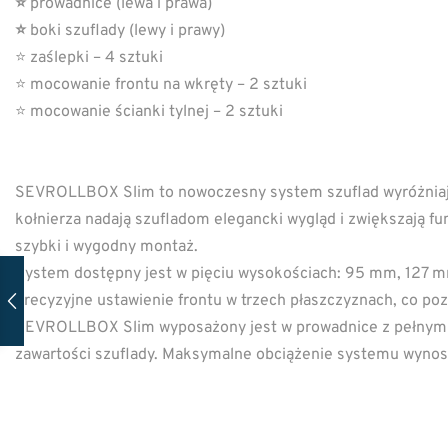
⭐
prowadnice (lewa i prawa)
⭐
boki szuflady (lewy i prawy)
⭐ zaślepki – 4 sztuki
⭐ mocowanie frontu na wkręty – 2 sztuki
⭐ mocowanie ścianki tylnej – 2 sztuki
SEVROLLBOX Slim to nowoczesny system szuflad wyróżniaj
kołnierza nadają szufladom elegancki wygląd i zwiększają f
szybki i wygodny montaż.
System dostępny jest w pięciu wysokościach: 95 mm, 127 m
precyzyjne ustawienie frontu w trzech płaszczyznach, co po
SEVROLLBOX Slim wyposażony jest w prowadnice z pełnym w
zawartości szuflady. Maksymalne obciążenie systemu wynosi