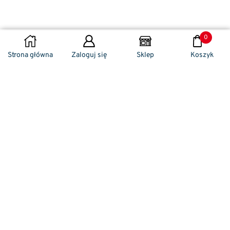
0
DODAJ DO KOSZYKA
Strona główna
Zaloguj się
Sklep
Koszyk
Naszym codziennym zadaniem jest
zwracanie szczególnej uwagi na detale. To w
nich drzemie sekret funkcjonalności oraz
harmonia piękna. Dzięki temu, iż udaje nam
się wprowadzić do oferty sprzedaży
nowoczesne i ergonomiczne w swym
kształcie klamki drzwiowe, jak również