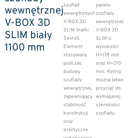
szuflad
panelu
wewnętrznej
wewnętrznych
szuflady
V-BOX 3D
V-BOX 3D
wewnętrznej
SLIM marki
V-BOX 3D
SLIM biały
Sevroll
.
SLIM o
1100 mm
Element
wysokości
stosowany
H=178 mm
podczas
oraz H=210
budowy
mm. Reling
szuflady
można łatwo
wewnętrznej,
przyciąć do
zapewniający
wymaganej
stabilność
szerokości
konstrukcji
szuflady.
oraz
estetyczne