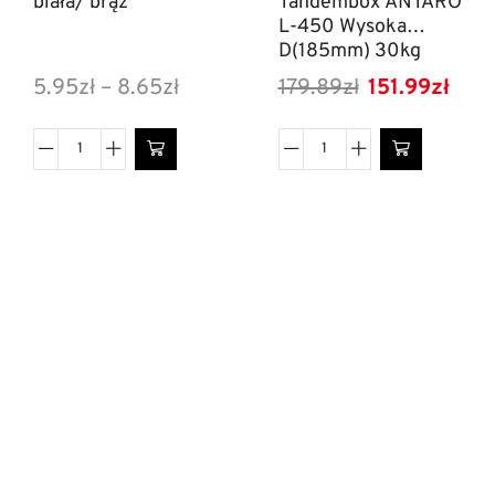
biała/ brąz
Tandembox ANTARO
L-450 Wysoka
D(185mm) 30kg
Biała
5.95
zł
–
8.65
zł
179.89
zł
151.99
zł