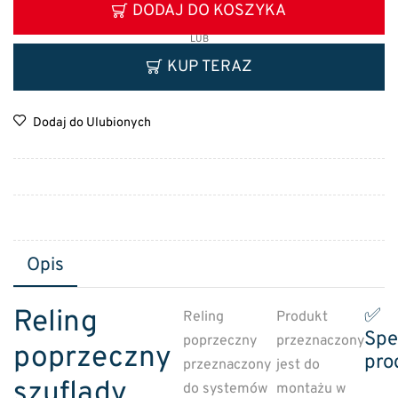
DODAJ DO KOSZYKA
LUB
KUP TERAZ
Dodaj do Ulubionych
Opis
Reling
✅
Reling
Produkt
Spe
poprzeczny
przeznaczony
poprzeczny
pro
przeznaczony
jest do
szuflady
do systemów
montażu w