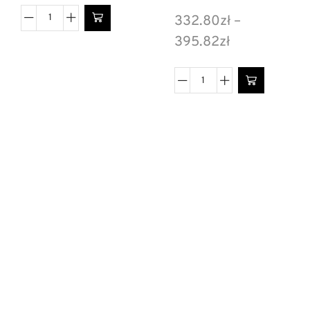
332.80
zł
–
395.82
zł