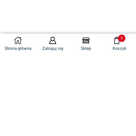
0
DODAJ DO KOSZYKA
Strona główna
Zaloguj się
Sklep
Koszyk
Naszym codziennym zadaniem jest
zwracanie szczególnej uwagi na detale. To w
nich drzemie sekret funkcjonalności oraz
harmonia piękna. Dzięki temu, iż udaje nam
się wprowadzić do oferty sprzedaży