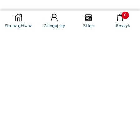
0
DODAJ DO KOSZYKA
Strona główna
Zaloguj się
Sklep
Koszyk
Naszym codziennym zadaniem jest
zwracanie szczególnej uwagi na detale. To w
nich drzemie sekret funkcjonalności oraz
harmonia piękna. Dzięki temu, iż udaje nam
się wprowadzić do oferty sprzedaży
nowoczesne i ergonomiczne w swym
kształcie klamki drzwiowe, jak również
zróżnicowane w swej stylistyce uchwyty