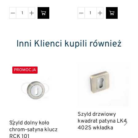
Inni Klienci kupili również
PROMOCJA
Szyld drzwiowy
kwadrat patyna LK4
Szyld dolny koło
402S wkładka
chrom-satyna klucz
RCK 101