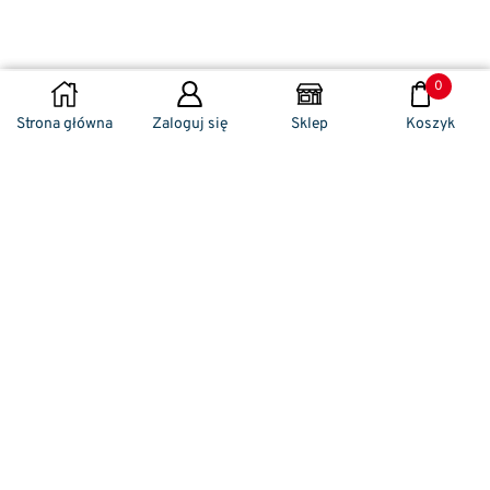
0
DODAJ DO KOSZYKA
Strona główna
Zaloguj się
Sklep
Koszyk
Naszym codziennym zadaniem jest
zwracanie szczególnej uwagi na detale. To w
nich drzemie sekret funkcjonalności oraz
harmonia piękna. Dzięki temu, iż udaje nam
się wprowadzić do oferty sprzedaży
nowoczesne i ergonomiczne w swym
kształcie klamki drzwiowe, jak również