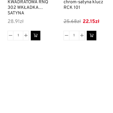
KWADRATOWA RNQ
chrom-satyna klucz
302 WKŁADKA
RCK 101
SATYNA
28.91
zł
25.68
zł
22.15
zł