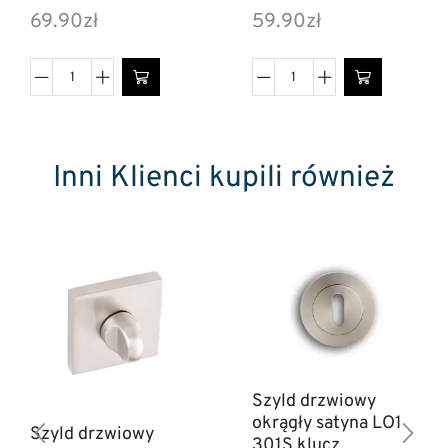
69.90
zł
59.90
zł
Inni Klienci kupili również
Szyld drzwiowy
okrągły satyna LO1
Szyld drzwiowy
301S klucz