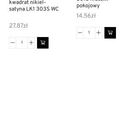
kwadrat nikiel-
pokojowy
satyna LK1 303S WC
14.56
zł
27.87
zł