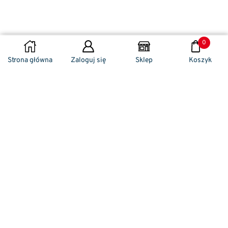
0
DODAJ DO KOSZYKA
Strona główna
Zaloguj się
Sklep
Koszyk
Naszym codziennym zadaniem jest
zwracanie szczególnej uwagi na detale. To w
nich drzemie sekret funkcjonalności oraz
harmonia piękna. Dzięki temu, iż udaje nam
się wprowadzić do oferty sprzedaży
nowoczesne i ergonomiczne w swym