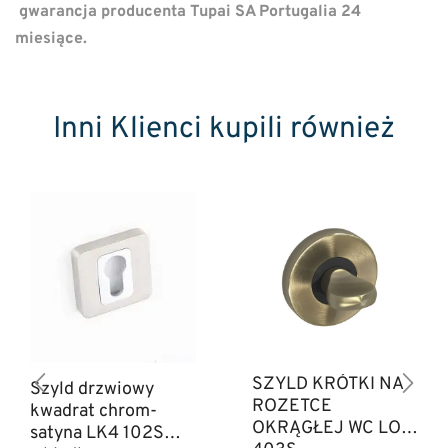
gwarancja producenta Tupai SA Portugalia 24
miesiące.
Inni Klienci kupili również
SZYLD KRÓTKI NA
Szyld drzwiowy
ROZETCE
kwadrat chrom-
OKRĄGŁEJ WC LO3
satyna LK4 102S