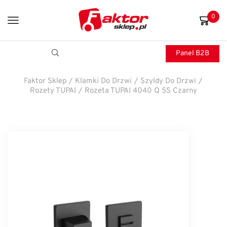
0
Panel B2B
Faktor Sklep
/
Klamki Do Drzwi
/
Szyldy Do Drzwi
/
Rozety TUPAI
/
Rozeta TUPAI 4040 Q 5S Czarny