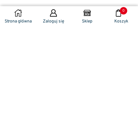
0
DODAJ DO KOSZYKA
Strona główna
Zaloguj się
Sklep
Koszyk
Naszym codziennym zadaniem jest
zwracanie szczególnej uwagi na detale. To w
nich drzemie sekret funkcjonalności oraz
harmonia piękna. Dzięki temu, iż udaje nam
się wprowadzić do oferty sprzedaży
nowoczesne i ergonomiczne w swym
kształcie klamki drzwiowe, jak również
zróżnicowane w swej stylistyce uchwyty