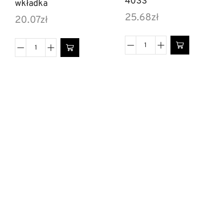
403S
wkładka
25.68
zł
20.07
zł