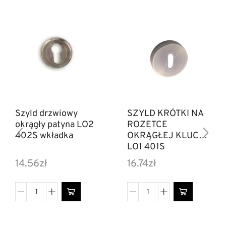
Szyld drzwiowy
SZYLD KRÓTKI NA
okrągły patyna LO2
ROZETCE
402S wkładka
OKRĄGŁEJ KLUCZ
LO1 401S
14.56
zł
16.74
zł