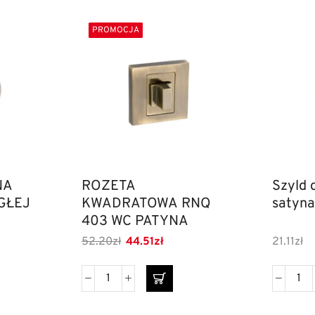
PROMOCJA
NA
ROZETA
Szyld 
GŁEJ
KWADRATOWA RNQ
satyn
403 WC PATYNA
52.20
zł
44.51
zł
21.11
zł