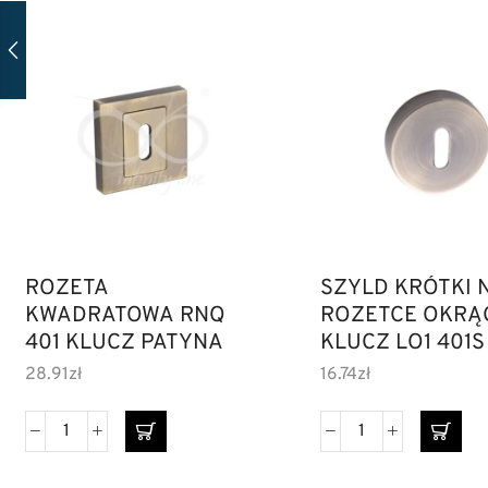
ROZETA
SZYLD KRÓTKI 
KWADRATOWA RNQ
ROZETCE OKRĄ
401 KLUCZ PATYNA
KLUCZ LO1 401S
28.91
zł
16.74
zł