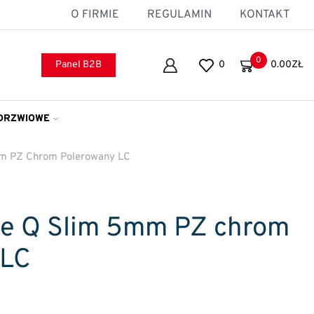
O FIRMIE
REGULAMIN
KONTAKT
0
Panel B2B
0
0.00
ZŁ
DRZWIOWE
mm PZ Chrom Polerowany LC
le Q Slim 5mm PZ chrom
 LC