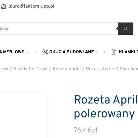
8
biuro@faktorsklep.pl
A MEBLOWE
OKUCIA BUDOWLANE
KLAMKI 
rzwi
/
Szyldy Do Drzwi
/
Rozety Aprile
/
Rozeta Aprile Q Slim 5
Rozeta Apri
polerowany
76.46
zł