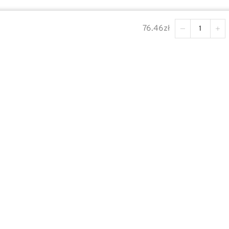
76.46
zł