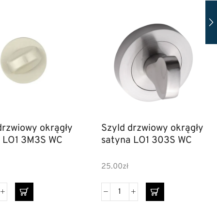
drzwiowy okrągły
Szyld drzwiowy okrągły
a LO1 3M3S WC
satyna LO1 303S WC
25.00
zł