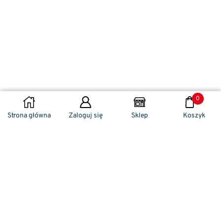
0
DODAJ DO KOSZYKA
Strona główna
Zaloguj się
Sklep
Koszyk
Naszym codziennym zadaniem jest
zwracanie szczególnej uwagi na detale. To w