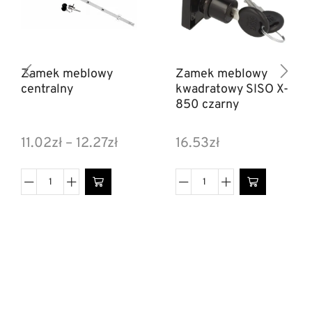
Zamek meblowy
Zamek meblowy
centralny
kwadratowy SISO X-
850 czarny
11.02
zł
–
12.27
zł
16.53
zł