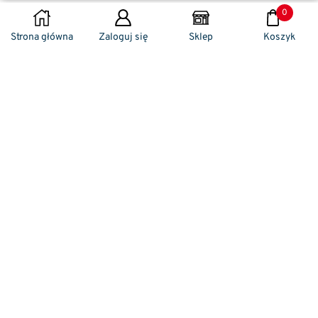
0
DODAJ DO KOSZYKA
Strona główna
Zaloguj się
Sklep
Koszyk
Naszym codziennym zadaniem jest
zwracanie szczególnej uwagi na detale. To w
nich drzemie sekret funkcjonalności oraz
harmonia piękna. Dzięki temu, iż udaje nam
się wprowadzić do oferty sprzedaży
nowoczesne i ergonomiczne w swym
kształcie klamki drzwiowe, jak również
zróżnicowane w swej stylistyce uchwyty
meblowe – jesteśmy w stanie zaproponować