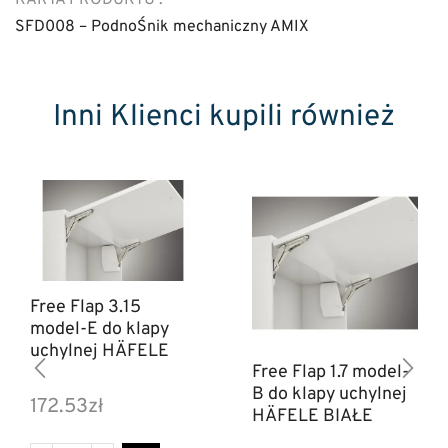
SFD008 – PodnoŚnik mechaniczny AMIX
Inni Klienci kupili również
Free Flap 3.15
model-E do klapy
uchylnej HÄFELE
Free Flap 1.7 model-
B do klapy uchylnej
172.53
zł
HÄFELE BIAŁE