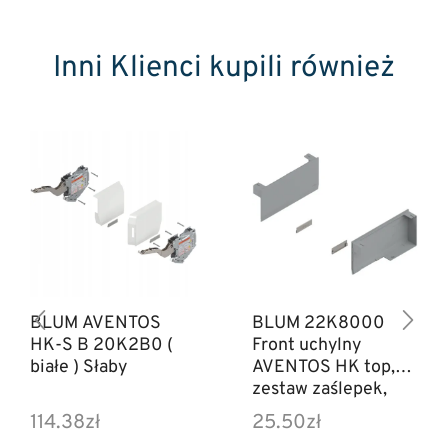
Inni Klienci kupili również
BLUM AVENTOS
BLUM 22K8000
HK-S B 20K2B0 (
Front uchylny
białe ) Słaby
AVENTOS HK top,
zestaw zaślepek,
lewa/prawa,
114.38
zł
25.50
zł
jasnoszary/inox