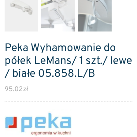
Peka Wyhamowanie do
półek LeMans/ 1 szt./ lewe
/ białe 05.858.L/B
95.02
zł