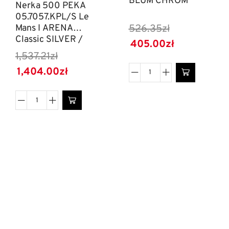
BLUM CHROM
Nerka 500 PEKA
05.7057.KPL/S Le
526.35
zł
Mans I ARENA
Classic SILVER /
405.00
zł
Szary Prawy
1,537.21
zł
1,404.00
zł