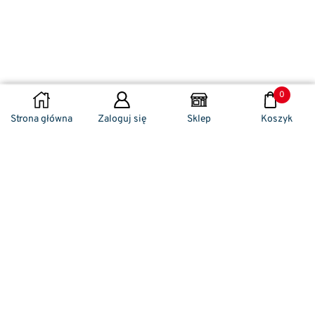
0
DODAJ DO KOSZYKA
Strona główna
Zaloguj się
Sklep
Koszyk
Naszym codziennym zadaniem jest
zwracanie szczególnej uwagi na detale. To w
nich drzemie sekret funkcjonalności oraz
harmonia piękna. Dzięki temu, iż udaje nam