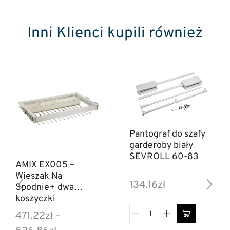
Inni Klienci kupili również
Pantograf do szafy
garderoby biały
SEVROLL 60-83
AMIX EX005 –
Wieszak Na
134.16
zł
Spodnie+ dwa
koszyczki
471.22
zł
–