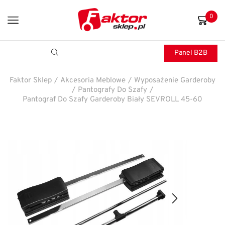
0
Panel B2B
Faktor Sklep
/
Akcesoria Meblowe
/
Wyposażenie Garderoby
/
Pantografy Do Szafy
/
Pantograf Do Szafy Garderoby Biały SEVROLL 45-60