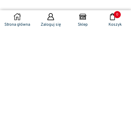
0
DODAJ DO KOSZYKA
Strona główna
Zaloguj się
Sklep
Koszyk
Naszym codziennym zadaniem jest
zwracanie szczególnej uwagi na detale. To w
nich drzemie sekret funkcjonalności oraz
harmonia piękna. Dzięki temu, iż udaje nam
się wprowadzić do oferty sprzedaży
nowoczesne i ergonomiczne w swym
kształcie klamki drzwiowe, jak również
zróżnicowane w swej stylistyce uchwyty