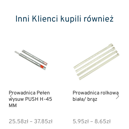
Inni Klienci kupili również
Prowadnica Pełen
Prowadnica rolkowa
wysuw PUSH H-45
biała/ brąz
MM
25.58
zł
–
37.85
zł
5.95
zł
–
8.65
zł