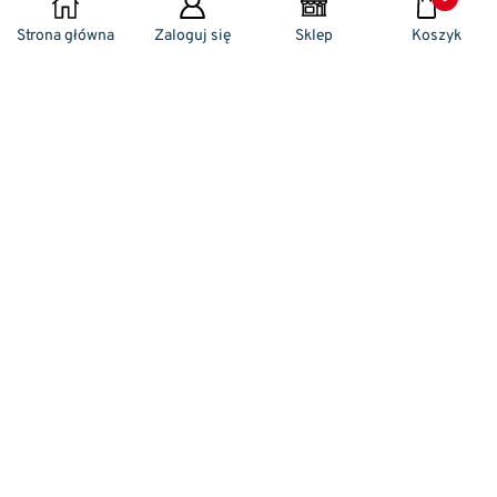
DODAJ DO KOSZYKA
Strona główna
Zaloguj się
Sklep
Koszyk
Naszym codziennym zadaniem jest
zwracanie szczególnej uwagi na detale. To w
nich drzemie sekret funkcjonalności oraz
harmonia piękna. Dzięki temu, iż udaje nam
się wprowadzić do oferty sprzedaży
nowoczesne i ergonomiczne w swym
kształcie klamki drzwiowe, jak również
zróżnicowane w swej stylistyce uchwyty
meblowe – jesteśmy w stanie zaproponować
Państwu fantastyczne wykończenia. Dbamy