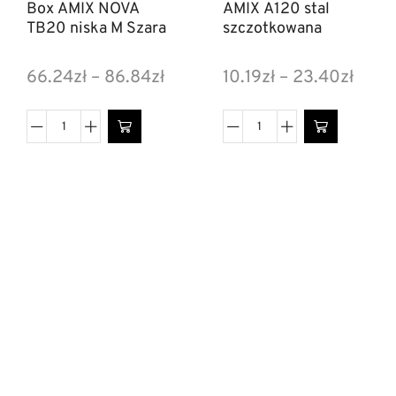
Box AMIX NOVA
AMIX A120 stal
TB20 niska M Szara
szczotkowana
66.24
zł
–
86.84
zł
10.19
zł
–
23.40
zł