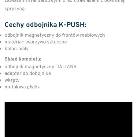
zawiasami standardowymi oraz z zawiasami z odwrotną
sprężyną.
Cechy odbojnika K-PUSH:
odbojnik magnetyczny do frontów meblowych
materiał: tworzywo sztuczne
kolor: biały
Skład kompletu:
odbojnik magnetyczny ITALIANA
adapter do dobojnika
wkręty
metalowa płytka