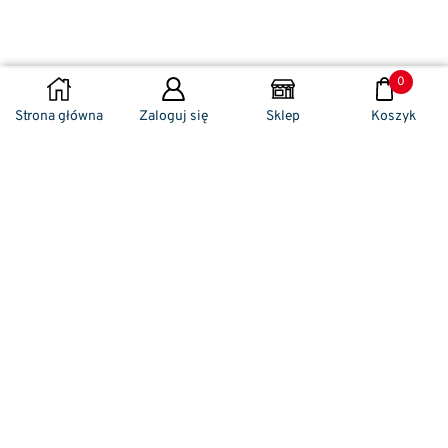
0
DODAJ DO KOSZYKA
Strona główna
Zaloguj się
Sklep
Koszyk
Naszym codziennym zadaniem jest
zwracanie szczególnej uwagi na detale. To w
nich drzemie sekret funkcjonalności oraz
harmonia piękna. Dzięki temu, iż udaje nam
się wprowadzić do oferty sprzedaży
nowoczesne i ergonomiczne w swym