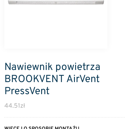
Nawiewnik powietrza
BROOKVENT AirVent
PressVent
44.51
zł
WIĘCEJ O SPOSOBIE MONTAŻU