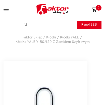
0
Panel B2B
Faktor Sklep
/
Kłódki
/
Kłódki YALE
/
Kłódka YALE Y150/120 Z Zamkiem Szyfrowym