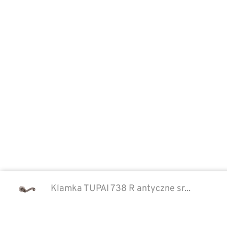
również o to, by były niezwykle
wygodne i praktyczne w
codziennym użytkowaniu.
Klamka TUPAI 738 R antyczne sr...