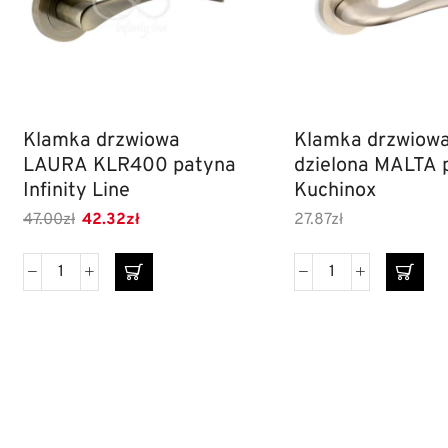
Klamka drzwiowa
Klamka drzwiow
LAURA KLR400 patyna
dzielona MALTA 
Infinity Line
Kuchinox
47.00
zł
42.32
zł
27.87
zł