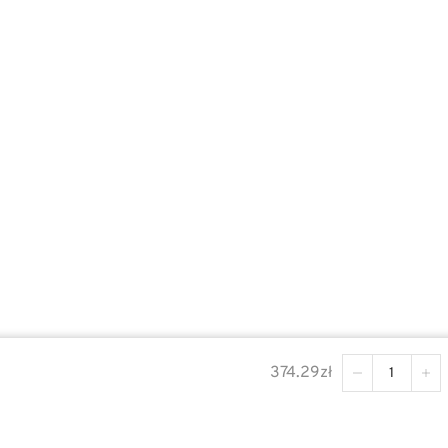
© FAKTOR INNOWACJE 2023
374.29
zł