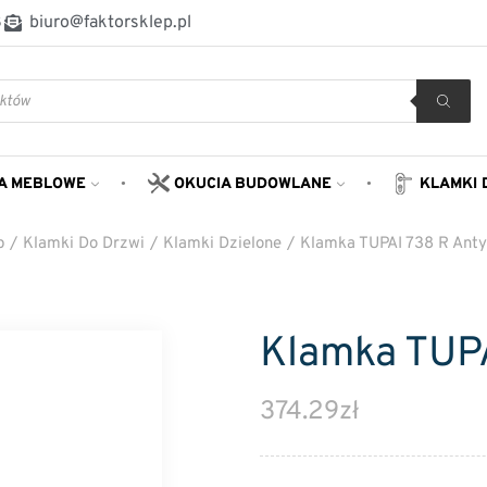
8
biuro@faktorsklep.pl
A MEBLOWE
OKUCIA BUDOWLANE
KLAMKI 
p
/
Klamki Do Drzwi
/
Klamki Dzielone
/
Klamka TUPAI 738 R Anty
Klamka TUPA
374.29
zł