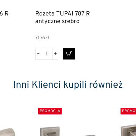
6 R
Rozeta TUPAI 787 R
antyczne srebro
71.76
zł
Inni Klienci kupili również
PROMOCJA
PROMO