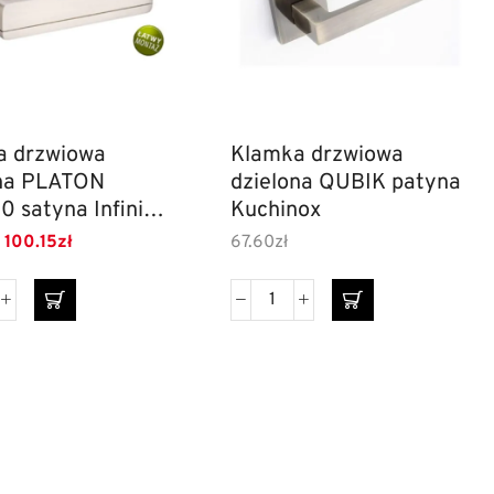
a drzwiowa
Klamka drzwiowa
ona PLATON
dzielona QUBIK patyna
 satyna Infinity
Kuchinox
100.15
zł
67.60
zł