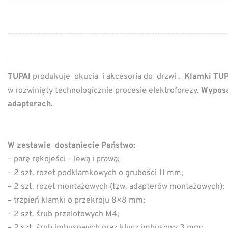
TUPAI
produkuje okucia i akcesoria do drzwi .
Klamki TUP
w rozwinięty technologicznie procesie elektroforezy.
Wyposa
adapterach.
W zestawie dostaniecie Państwo:
– parę rękojeści – lewą i prawą;
– 2 szt. rozet podklamkowych o grubości 11 mm;
– 2 szt. rozet montażowych (tzw. adapterów montażowych);
– trzpień klamki o przekroju 8×8 mm;
– 2 szt. śrub przelotowych M4;
– 2 szt. śrub imbusowych oraz klucz imbusowy 3 mm;