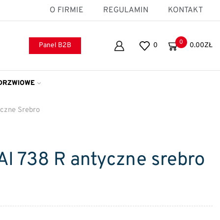
O FIRMIE
REGULAMIN
KONTAKT
0
Panel B2B
0
0.00
ZŁ
DRZWIOWE
czne Srebro
I 738 R antyczne srebro