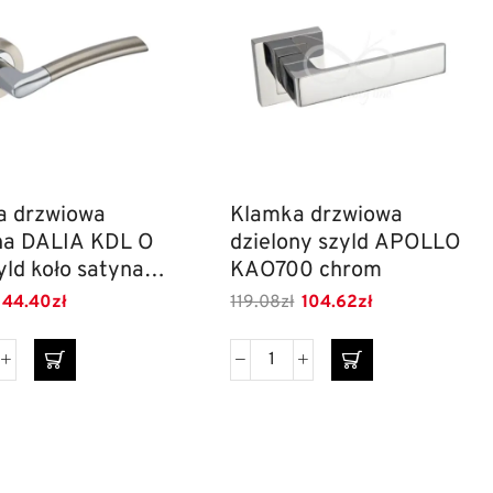
a drzwiowa
Klamka drzwiowa
na DALIA KDL O
dzielony szyld APOLLO
yld koło satyna
KAO700 chrom
y Line
44.40
zł
119.08
zł
104.62
zł