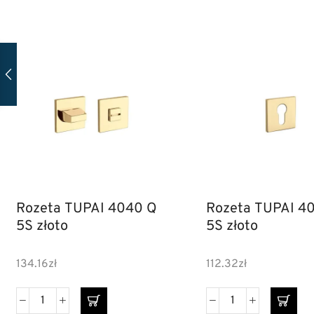
Rozeta TUPAI 4040 Q
Rozeta TUPAI 4
5S złoto
5S złoto
134.16
zł
112.32
zł