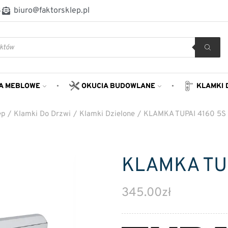
8
biuro@faktorsklep.pl
A MEBLOWE
OKUCIA BUDOWLANE
KLAMKI 
ep
/
Klamki Do Drzwi
/
Klamki Dzielone
/
KLAMKA TUPAI 4160 5S
KLAMKA TUP
345.00
zł