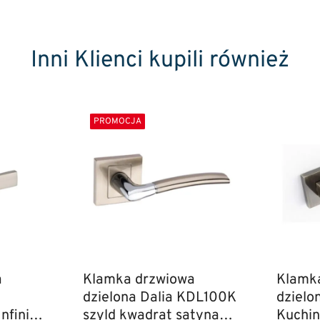
Inni Klienci kupili również
PROMOCJA
a
Klamka drzwiowa
Klamk
dzielona Dalia KDL100K
dzielo
nfinity
szyld kwadrat satyna
Kuchi