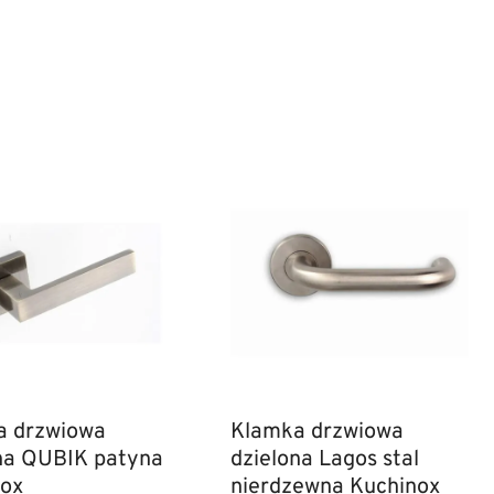
a drzwiowa
Klamka drzwiowa
na QUBIK patyna
dzielona Lagos stal
nox
nierdzewna Kuchinox