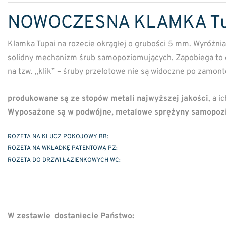
NOWOCZESNA KLAMKA Tup
Klamka Tupai na rozecie okrągłej o grubości 5 mm. Wyróżni
solidny mechanizm śrub samopoziomujących. Zapobiega to opa
na tzw. „klik” – śruby przelotowe nie są widoczne po zamon
produkowane są ze stopów metali najwyższej jakości
, a 
Wyposażone są w podwójne, metalowe sprężyny samopozi
ROZETA NA KLUCZ POKOJOWY BB:
ROZETA NA WKŁADKĘ PATENTOWĄ PZ:
ROZETA DO DRZWI ŁAZIENKOWYCH WC:
W zestawie dostaniecie Państwo: