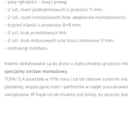
– parę rękojeści – lewą i prawą;
– 2 szt. rozet podklamkowych o grubości 11 mm;
– 2 szt. rozet montażowych (tzw. adapterów montażowych);
– trzpień klamki o przekroju 8×8 mm;
– 2 szt. śrub przelotowych M4;
– 2 szt. śrub imbusowych oraz klucz imbusowy 3 mm;
– instrukcję montażu.
Klamki dedykowane są do drzwi o maksymalnej grubości 
specjalny zestaw montażowy.
TUPAI S.A powstała w 1976 roku i od lat stanowi synonim nie
globalnej, angażującej ludzi i partnerów w ciągłe poszukiw
zarządzania. W Tupai od lat chcemy być bliżej, by jeszcze l