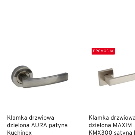
PROMOCJA
Klamka drzwiowa
Klamka drzwiow
dzielona AURA patyna
dzielona MAXIM
Kuchinox
KMX300 satyna I