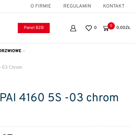
O FIRMIE
REGULAMIN
KONTAKT
0
Panel B2B
0
0.00
ZŁ
DRZWIOWE
 -03 Chrom
AI 4160 5S -03 chrom