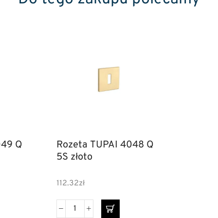
049 Q
Rozeta TUPAI 4048 Q
5S złoto
112.32
zł