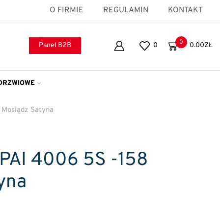
O FIRMIE
REGULAMIN
KONTAKT
0
Panel B2B
0
0.00
ZŁ
DRZWIOWE
 Mosiądz Satyna
AI 4006 5S -158
yna