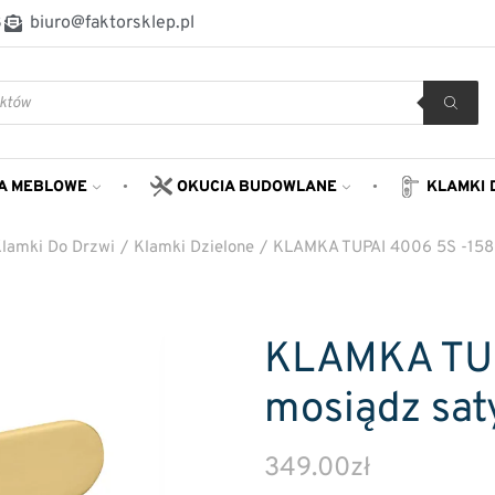
8
biuro@faktorsklep.pl
A MEBLOWE
OKUCIA BUDOWLANE
KLAMKI 
lamki Do Drzwi
/
Klamki Dzielone
/
KLAMKA TUPAI 4006 5S -158
KLAMKA TUP
mosiądz sat
349.00
zł