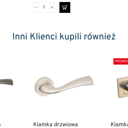
Inni Klienci kupili również
PROMO
a
Klamka drzwiowa
Klamk