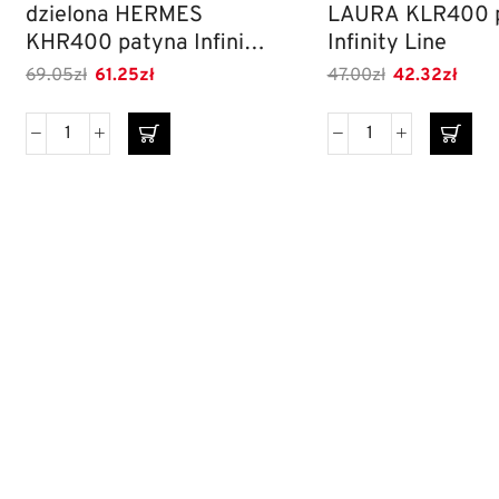
dzielona HERMES
LAURA KLR400 
KHR400 patyna Infinity
Infinity Line
Line
69.05
zł
61.25
zł
47.00
zł
42.32
zł
DANE
INF
Ko
FIRMY
HENRYK
Mo
ko
NOWAK