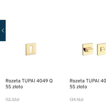
Rozeta TUPAI 4049 Q
Rozeta TUPAI 4
5S złoto
5S złoto
112.32
zł
134.16
zł