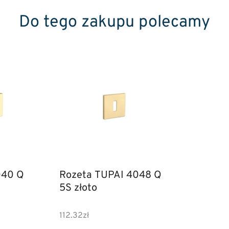
Do tego zakupu polecamy
040 Q
Rozeta TUPAI 4048 Q
5S złoto
112.32
zł