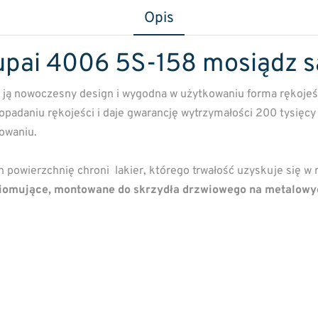
Opis
i 4006 5S-158 mosiądz s
a ją nowoczesny design i wygodna w użytkowaniu forma rękojeś
daniu rękojeści i daje gwarancję wytrzymałości 200 tysięcy c
towaniu.
ich powierzchnię chroni lakier, którego trwałość uzyskuje się w
omujące, montowane do skrzydła drzwiowego na metalowy