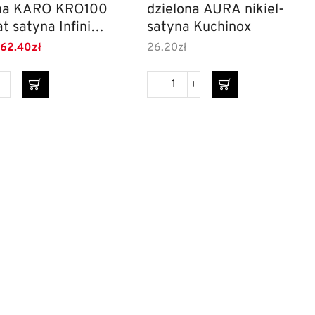
ona KARO KRO100
dzielona AURA nikiel-
t satyna Infinity
satyna Kuchinox
62.40
zł
26.20
zł
ki dzielone
Szyldy do drzwi
esoria meblowe
Szuflady