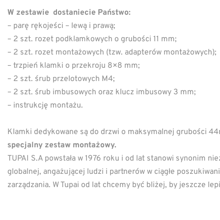
W zestawie dostaniecie Państwo:
– parę rękojeści – lewą i prawą;
– 2 szt. rozet podklamkowych o grubości 11 mm;
– 2 szt. rozet montażowych (tzw. adapterów montażowych);
– trzpień klamki o przekroju 8×8 mm;
– 2 szt. śrub przelotowych M4;
– 2 szt. śrub imbusowych oraz klucz imbusowy 3 mm;
– instrukcję montażu.
Klamki dedykowane są do drzwi o maksymalnej grubości 
specjalny zestaw montażowy.
TUPAI S.A powstała w 1976 roku i od lat stanowi synonim nie
globalnej, angażującej ludzi i partnerów w ciągłe poszukiw
zarządzania. W Tupai od lat chcemy być bliżej, by jeszcze l