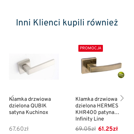
Inni Klienci kupili również
PROMOCJA
Klamka drzwiowa
Klamka drzwiowa
dzielona QUBIK
dzielona HERMES
satyna Kuchinox
KHR400 patyna
Infinity Line
67.60
zł
69.05
zł
61.25
zł