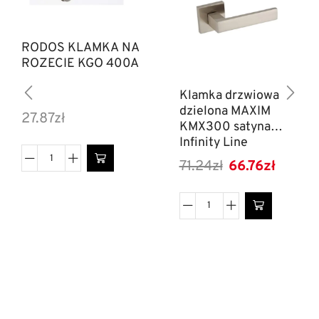
RODOS KLAMKA NA
ROZECIE KGO 400A
Klamka drzwiowa
dzielona MAXIM
27.87
zł
KMX300 satyna
Infinity Line
71.24
zł
66.76
zł