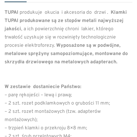
TUPAI
produkuje okucia i akcesoria do drzwi .
Klamki
TUPAI produkowane są ze stopów metali najwyższej
jakości
, a ich powierzchnię chroni lakier, którego
trwałość uzyskuje się w rozwinięty technologicznie
procesie elektroforezy.
Wyposażone są w podwójne,
metalowe sprężyny samopoziomujące, montowane do
skrzydła drzwiowego na metalowych adapterach.
W zestawie dostaniecie Państwo:
– parę rękojeści – lewą i prawą;
– 2 szt. rozet podklamkowych o grubości 11 mm;
– 2 szt. rozet montażowych (tzw. adapterów
montażowych);
– trzpień klamki o przekroju 8×8 mm;
– 2 szt. śrub przelotowych M4;