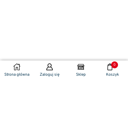
0
DODAJ DO KOSZYKA
Strona główna
Zaloguj się
Sklep
Koszyk
Naszym codziennym zadaniem jest