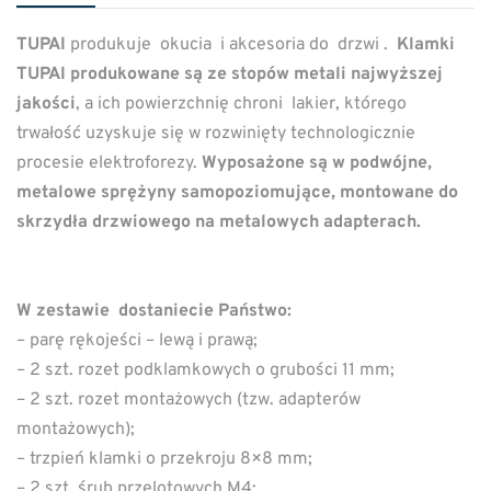
TUPAI
produkuje okucia i akcesoria do drzwi .
Klamki
TUPAI produkowane są ze stopów metali najwyższej
jakości
, a ich powierzchnię chroni lakier, którego
trwałość uzyskuje się w rozwinięty technologicznie
procesie elektroforezy.
Wyposażone są w podwójne,
metalowe sprężyny samopoziomujące, montowane do
skrzydła drzwiowego na metalowych adapterach.
W zestawie dostaniecie Państwo:
– parę rękojeści – lewą i prawą;
– 2 szt. rozet podklamkowych o grubości 11 mm;
– 2 szt. rozet montażowych (tzw. adapterów
montażowych);
– trzpień klamki o przekroju 8×8 mm;
– 2 szt. śrub przelotowych M4;