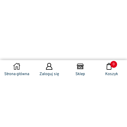
0
DODAJ DO KOSZYKA
Strona główna
Zaloguj się
Sklep
Koszyk
Naszym codziennym zadaniem jest